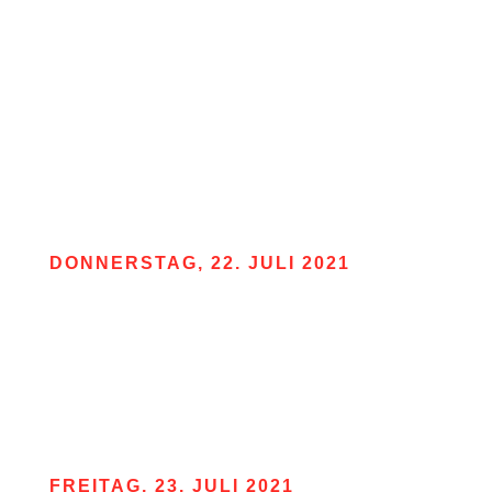
Vorspeise
Hühnersuppe
oder
Mini Salat
Hauptgericht
Hähnchenbrustfilet mit Bratkartoffeln
oder
Cordon Bleu mit Bratkartoffeln
DONNERSTAG, 22. JULI 2021
Vorspeise
Tomatensuppe
oder
Bruschetta
Hauptgericht
Spaghetti Carbonara
oder
Teos Cannellotti
FREITAG, 23. JULI 2021