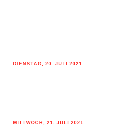
DIENSTAG, 20. JULI 2021
Vorspeise
Gurkensalat
oder
Mini Salat
Hauptgericht
Spaghetti a la Romana
oder
Lasagne a la Casa
MITTWOCH, 21. JULI 2021